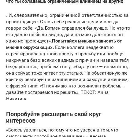
что ты обладаешь ограниченным влиянием на других
. И, следовательно, ограниченной ответственностью за
происходящее. Ставь себе реальные цели и всегда
говори себе: «Да, Бэтмен справился бы лучше. Но что-то
его давно не было видно, да и на мою должность он
явно не претендует».
Попытайся меньше зависеть от
мнения окружающих.
Если коллега неадекватно
отреагировала на твою простую просьбу или вообще
накричала безо всяких видимых причин и назвала тебя
бездарностью, проблема не у тебя, а у нее — возможно,
она сейчас тоже читает эту статью. На объективную же
критику реагируй не извинениями и самоуничижением,
а фразой типа: «Я понимаю, что возникли проблемы,
давайте постараемся их решить». ТЕКСТ: Анна
Никитина
Попробуйте расширить свой круг
интересов
«Боюсь уволиться, потому что не уверен в том, что
смогу найти достойное призвание» – весьма