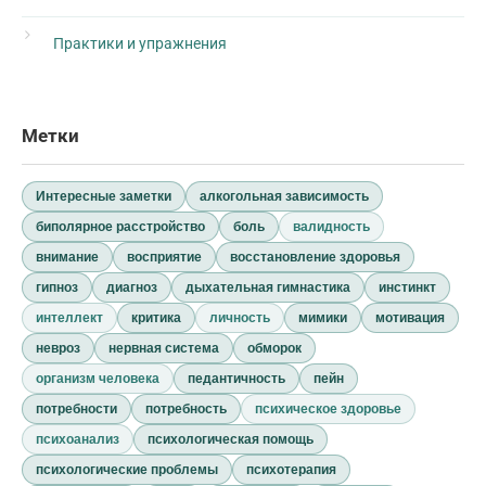
Практики и упражнения
Метки
Интересные заметки
алкогольная зависимость
биполярное расстройство
боль
валидность
внимание
восприятие
восстановление здоровья
гипноз
диагноз
дыхательная гимнастика
инстинкт
интеллект
критика
личность
мимики
мотивация
невроз
нервная система
обморок
организм человека
педантичность
пейн
потребности
потребность
психическое здоровье
психоанализ
психологическая помощь
психологические проблемы
психотерапия