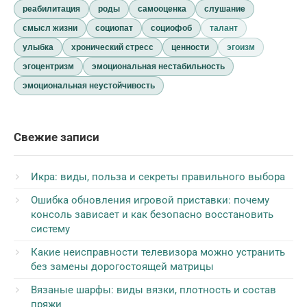
реабилитация
роды
самооценка
слушание
смысл жизни
социопат
социофоб
талант
улыбка
хронический стресс
ценности
эгоизм
эгоцентризм
эмоциональная нестабильность
эмоциональная неустойчивость
Свежие записи
Икра: виды, польза и секреты правильного выбора
Ошибка обновления игровой приставки: почему
консоль зависает и как безопасно восстановить
систему
Какие неисправности телевизора можно устранить
без замены дорогостоящей матрицы
Вязаные шарфы: виды вязки, плотность и состав
пряжи