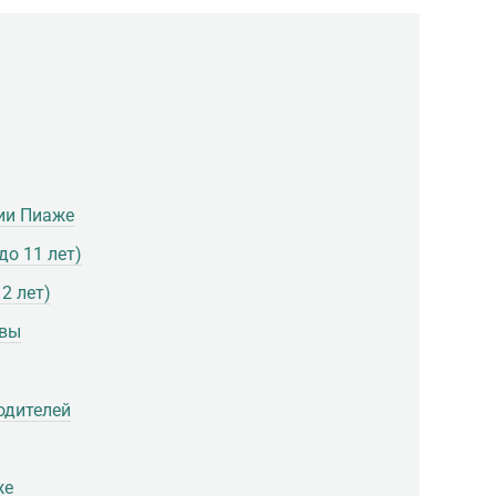
ии Пиаже
до 11 лет)
2 лет)
овы
одителей
же