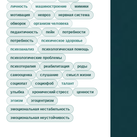
личность
машиностроение
мимики
мотивация
невроз
нервная система
обморок
организм человека
педантичность
пейн
потребности
потребность
психическое здоровье
психоанализ
психологическая помощь
психологические проблемы
психотерапия
реабилитация
роды
самооценка
слушание
смысл жизни
социопат
социофоб
талант
улыбка
хронический стресс
ценности
эгоизм
эгоцентризм
эмоциональная нестабильность
эмоциональная неустойчивость