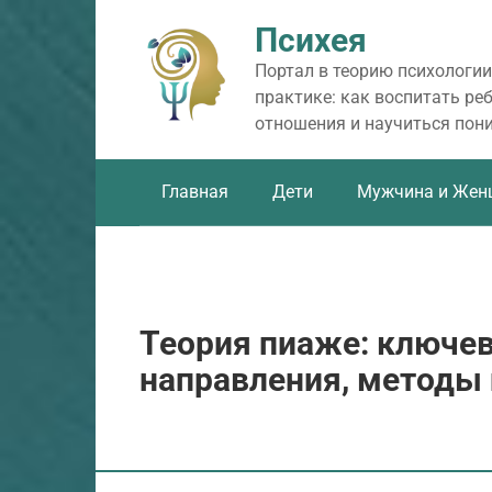
Перейти
Психея
к
контенту
Портал в теорию психологии
практике: как воспитать ре
отношения и научиться пон
Главная
Дети
Мужчина и Жен
Теория пиаже: ключе
направления, методы