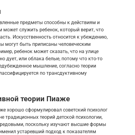
м
евленные предметы способны к действиям и
 может служить ребенок, который верит, что
пасть. Искусственность относится к убеждению,
ды могут быть приписаны человеческим
мер, ребенок может сказать, что на улице
но дует, или облака белые, потому что кто-то
предубежденное мышление, согласно теории
классифицируется по трансдуктивному
ивной теории Пиаже
аже хорошо сформулировал советский психолог
оне традиционных теорий детской психологии,
ередовыми, поскольку изучают высшие формы
применил устаревший подход к показателям