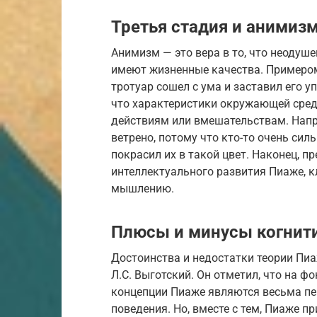
Третья стадия и анимиз
Анимизм — это вера в то, что неодуш
имеют жизненные качества. Примером
тротуар сошел с ума и заставил его у
что характеристики окружающей сре
действиям или вмешательствам. Напри
ветрено, потому что кто-то очень силь
покрасил их в такой цвет. Наконец, 
интеллектуального развития Пиаже, 
мышлению.
Плюсы и минусы когнит
Достоинства и недостатки теории Пи
Л.С. Выготский. Он отметил, что на ф
концепции Пиаже являются весьма п
поведения. Но, вместе с тем, Пиаже 