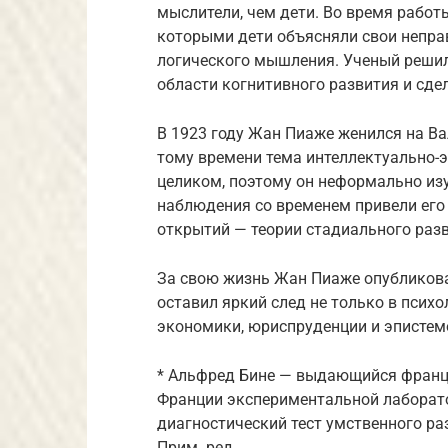
мыслители, чем дети. Во время работ
которыми дети объясняли свои непра
логического мышления. Ученый решил
области когнитивного развития и сде
В 1923 году Жан Пиаже женился на Вал
тому времени тема интеллектуально-
целиком, поэтому он неформально изу
наблюдения со временем привели его
открытий — теории стадиального разв
За свою жизнь Жан Пиаже опубликовал
оставил яркий след не только в психо
экономики, юриспруденции и эпистемо
* Альфред Бине — выдающийся француз
Франции экспериментальной лаборато
диагностический тест умственного раз
Прим. ред.