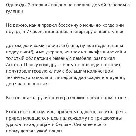
Однажды 2 старших пацана не пришли домой вечером с
гулянки
Не важно, как я провел бессонную ночь, но когда они
поутру, в 7 часов, ввалильсь в квартиру с пьяным в ж
другом, да и сами такие же (папа, ну все ведь пацаны
водку пьют!), я не утерпел, извлек из шкафа широкий и
толстый солдатский ремень с дембеля, разложил
Антона, Пашку и их друга, всем по очереди поставил
полуторалитровую клизу с большим количетвом
технического мыла и глицерина, дал сходить в дуалет,
два чаа проспаться.
Во сне связал руки-ноги и разложил н квхонном столе.
Когда все проснулись, привел младшего, зачитал речь,
привел младшего, и всыпалкаждому по три дюжины
ударов по задницам и бедрам. Сильнее всего
возмущался чужой пацан.