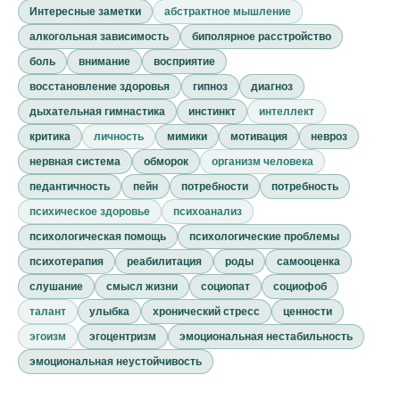
Интересные заметки
абстрактное мышление
алкогольная зависимость
биполярное расстройство
боль
внимание
восприятие
восстановление здоровья
гипноз
диагноз
дыхательная гимнастика
инстинкт
интеллект
критика
личность
мимики
мотивация
невроз
нервная система
обморок
организм человека
педантичность
пейн
потребности
потребность
психическое здоровье
психоанализ
психологическая помощь
психологические проблемы
психотерапия
реабилитация
роды
самооценка
слушание
смысл жизни
социопат
социофоб
талант
улыбка
хронический стресс
ценности
эгоизм
эгоцентризм
эмоциональная нестабильность
эмоциональная неустойчивость