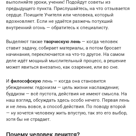
выполняйте уроки, ученик! Подойдут советы из
предыдущего пункта. Прислушайтесь, на что отзывается
сердце. Поищите Учителя или человека, который
вдохновляет. Если не удаётся разжечь потухший
внутренний огонь — обратитесь к специалисту.
Выделяют также
творческую лень
— когда человек
ставит задачу, собирает материалы, а потом бросает
начинания, переключается на что-то другое. На самом
деле идёт мощный мыслительный процесс, а решение
может явиться внезапно, как озарение, или во сне.
И
философскую
лень — когда она становится
убеждением: гедонизм — цель жизни наслаждение;
буддизм — всё пустота, действия не имеют смысла. На
наш взгляд, обсуждать здесь особо нечего. Первая лень
и не лень вовсе, а способ действия. По поводу второй
— ну хочется человеку жить впустую, так это его выбор,
хотя бы не страдает.
Почему человек ленится?