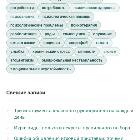
потребности
потребность
психическое здоровье
психоанализ
психологическая помощь
психологические проблемы
психотерапия
реабилитация
роды
самооценка
слушание
смысл жизни
социопат
социофоб
талант
улыбка
хронический стресс
ценности
эгоизм
эгоцентризм
эмоциональная нестабильность
эмоциональная неустойчивость
Свежие записи
Три инструмента классного руководителя на каждый
день
Икра: виды, польза и секреты правильного выбора
Ошибка обновления игровой приставки: почему