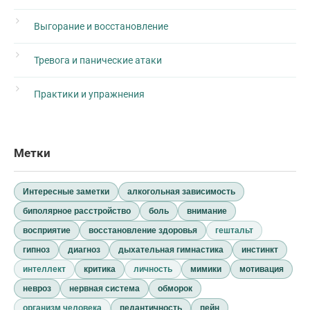
Выгорание и восстановление
Тревога и панические атаки
Практики и упражнения
Метки
Интересные заметки
алкогольная зависимость
биполярное расстройство
боль
внимание
восприятие
восстановление здоровья
гештальт
гипноз
диагноз
дыхательная гимнастика
инстинкт
интеллект
критика
личность
мимики
мотивация
невроз
нервная система
обморок
организм человека
педантичность
пейн