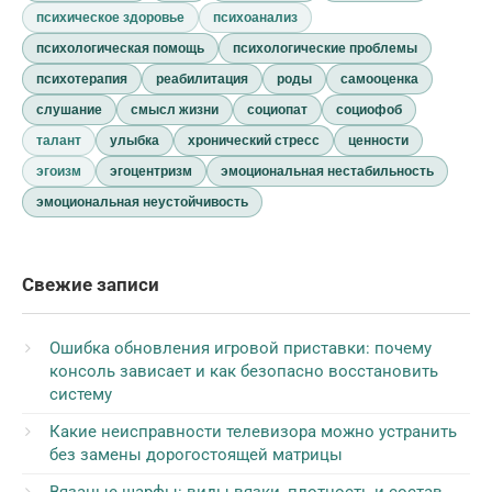
психическое здоровье
психоанализ
психологическая помощь
психологические проблемы
психотерапия
реабилитация
роды
самооценка
слушание
смысл жизни
социопат
социофоб
талант
улыбка
хронический стресс
ценности
эгоизм
эгоцентризм
эмоциональная нестабильность
эмоциональная неустойчивость
Свежие записи
Ошибка обновления игровой приставки: почему
консоль зависает и как безопасно восстановить
систему
Какие неисправности телевизора можно устранить
без замены дорогостоящей матрицы