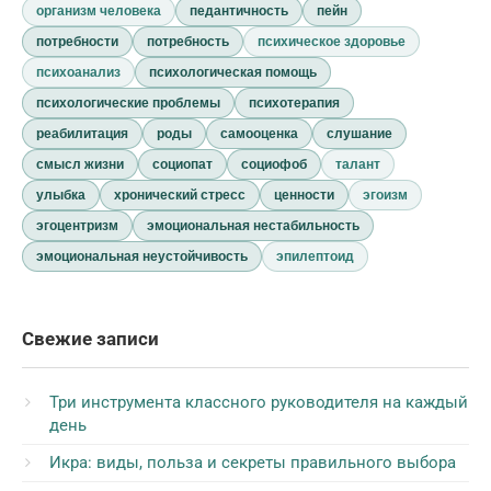
организм человека
педантичность
пейн
потребности
потребность
психическое здоровье
психоанализ
психологическая помощь
психологические проблемы
психотерапия
реабилитация
роды
самооценка
слушание
смысл жизни
социопат
социофоб
талант
улыбка
хронический стресс
ценности
эгоизм
эгоцентризм
эмоциональная нестабильность
эмоциональная неустойчивость
эпилептоид
Свежие записи
Три инструмента классного руководителя на каждый
день
Икра: виды, польза и секреты правильного выбора