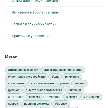
Отношения и токсичные связи
Выгорание и восстановление
Тревога и панические атаки
Практики и упражнения
Метки
Интересные заметки
алкогольная зависимость
биполярное расстройство
боль
внимание
восприятие
восстановление здоровья
гипноз
диагноз
дыхательная гимнастика
инстинкт
интеллект
критика
личность
мимики
мотивация
невроз
нервная система
обморок