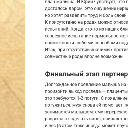
плач малыша. И Юрий чувствует, что п
досталось даром. Это ощущение неред
но хотят разделить труд и боль своей
К присутствию на родах можно относи
испытаний. Когда кто-то из наших бл
серьезное испытание нормальное жела
возможности любыми способами под
Итак, при отсутствии значимых проти
совместные роды вполне возможны.
Финальный этап партнер
Долгожданное появление малыша на с
произойти выход последа — плаценты,
это требуются 1-2 потуги. С появлен
потужиться, муж снова ей помогает, 
занимается малышом: ему перерезают
разрешают сделать папе), очищают к
и вес (в этом тоже иногда может поуч