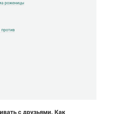
ма роженицы
и против
ивать с друзьями. Как