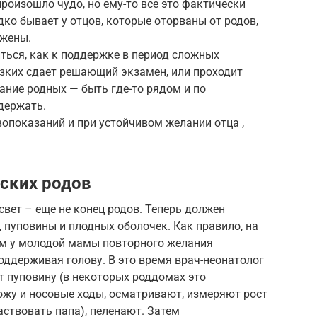
роизошло чудо, но ему-то все это фактически
ко бывает у отцов, которые оторваны от родов,
 жены.
ться, как к поддержке в период сложных
изких сдает решающий экзамен, или проходит
ние родных — быть где-то рядом и по
держать.
вопоказаний и при устойчивом желании отца ,
ских родов
вет – еще не конец родов. Теперь должен
 пуповины и плодных оболочек. Как правило, на
ием у молодой мамы повторного желания
поддерживая голову. В это время врач-неонатолог
 пуповину (в некоторых роддомах это
ожу и носовые ходы, осматривают, измеряют рост
аствовать папа), пеленают. Затем