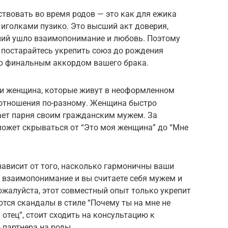
твовать во время родов — это как для ежика
 иголками пузико. Это высший акт доверия,
ний ушло взаимопонимание и любовь. Поэтому
 постарайтесь укрепить союз до рождения
ло финальным аккордом вашего брака.
и женщина, которые живут в неоформленном
 отношения по-разному. Женщина быстро
ает парня своим гражданским мужем. За
ожет скрываться от “Это моя женщина” до “Мне
 зависит от того, насколько гармоничны ваши
, взаимопонимание и вы считаете себя мужем и
ожалуйста, этот совместный опыт только укрепит
ются скандалы в стиле “Почему ты на мне не
отец”, стоит сходить на консультацию к
 партнера на роды.