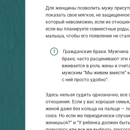
Для женщины позволить мужу присутс
показать свое мягкое, не защищенное
который невозможен, если из отноше
если вы планируете совместные роды,
малыша, чтобы его появление не ста
Гражданские браки. Мужчина 
браке, часто расценивают эти
вживается в роль жены и счит
мужским “Мы живем вместе” м
с ней просто удобно”.
Здесь нельзя судить однозначно, все
отношения. Если у вас хорошая семья
женой даже без кольца на пальце — п
союз. Но если же периодически случа
женишься?” и “У ребенка должен быть 
психологу или все же выбрать другого