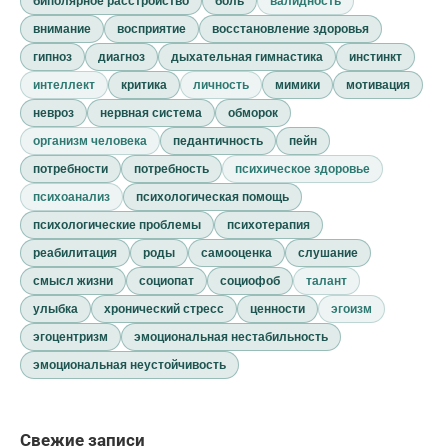
биполярное расстройство
боль
валидность
внимание
восприятие
восстановление здоровья
гипноз
диагноз
дыхательная гимнастика
инстинкт
интеллект
критика
личность
мимики
мотивация
невроз
нервная система
обморок
организм человека
педантичность
пейн
потребности
потребность
психическое здоровье
психоанализ
психологическая помощь
психологические проблемы
психотерапия
реабилитация
роды
самооценка
слушание
смысл жизни
социопат
социофоб
талант
улыбка
хронический стресс
ценности
эгоизм
эгоцентризм
эмоциональная нестабильность
эмоциональная неустойчивость
Свежие записи