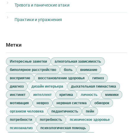
Тревога и панические атаки
Практики и упражнения
Метки
Интересные заметки
алкогольная зависимость
биполярное расстройство
боль
внимание
восприятие
восстановление здоровья
гипноз
диагноз
дизайн интерьера
дыхательная гимнастика
инстинкт
интеллект
критика
личность
мимики
мотивация
невроз
нервная система
обморок
организм человека
педантичность
пейн
потребности
потребность
психическое здоровье
психоанализ
психологическая помощь