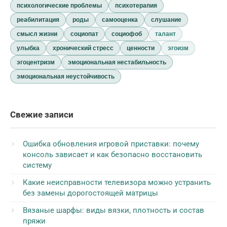
психологические проблемы
психотерапия
реабилитация
роды
самооценка
слушание
смысл жизни
социопат
социофоб
талант
улыбка
хронический стресс
ценности
эгоизм
эгоцентризм
эмоциональная нестабильность
эмоциональная неустойчивость
Свежие записи
Ошибка обновления игровой приставки: почему
консоль зависает и как безопасно восстановить
систему
Какие неисправности телевизора можно устранить
без замены дорогостоящей матрицы
Вязаные шарфы: виды вязки, плотность и состав
пряжи