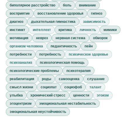
биполярное расстройство
боль
внимание
восприятие
восстановление здоровья
гипноз
диагноз
дыхательная гимнастика
зависимость
инстинкт
интеллект
критика
личность
мимики
мотивация
невроз
нервная система
обморок
организм человека
педантичность
пейн
потребности
потребность
психическое здоровье
психоанализ
психологическая помощь
психологические проблемы
психотерапия
реабилитация
роды
самооценка
слушание
смысл жизни
социопат
социофоб
талант
улыбка
хронический стресс
ценности
эгоизм
эгоцентризм
эмоциональная нестабильность
эмоциональная неустойчивость