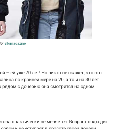
©
hellomagazine
– ей уже 70 лет! Но никто не скажет, что это
вица по крайней мере на 20, а то и на 30 лет
то рядом с дочерью она смотрится на одном
и она практически не меняется. Возраст подходит
 собой и не уступает в красоте своей дочери