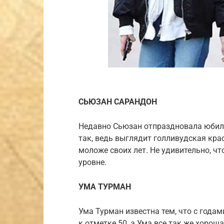
СЬЮЗАН САРАНДОН
Недавно Сьюзан отпраздновала юбилей 
так, ведь выглядит голливудская краса
моложе своих лет. Не удивительно, ч
уровне.
УМА ТУРМАН
Ума Турман известна тем, что с годам
к отметке 50, а Ума все так же хороша