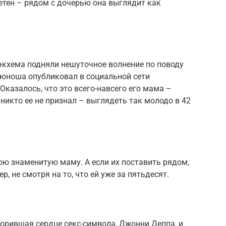
етен – рядом с дочерью она выглядит как
экхема подняли нешуточное волнение по поводу
о юноша опубликовал в социальной сети
казалось, что это всего-навсего его мама –
никто ее не признал – выглядеть так молодо в 42
ою знаменитую маму. А если их поставить рядом,
р, не смотря на то, что ей уже за пятьдесят.
орившая сердце секс-символа, Джонни Деппа, и