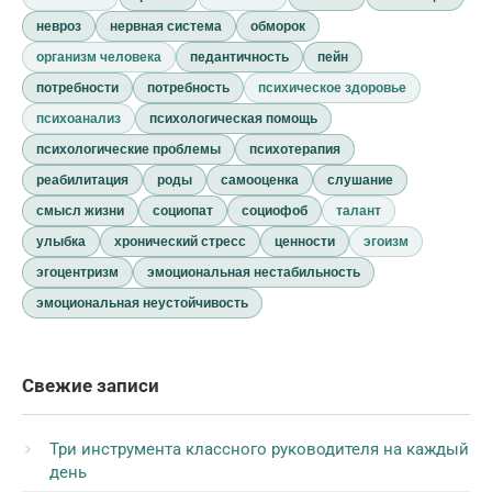
невроз
нервная система
обморок
организм человека
педантичность
пейн
потребности
потребность
психическое здоровье
психоанализ
психологическая помощь
психологические проблемы
психотерапия
реабилитация
роды
самооценка
слушание
смысл жизни
социопат
социофоб
талант
улыбка
хронический стресс
ценности
эгоизм
эгоцентризм
эмоциональная нестабильность
эмоциональная неустойчивость
Свежие записи
Три инструмента классного руководителя на каждый
день