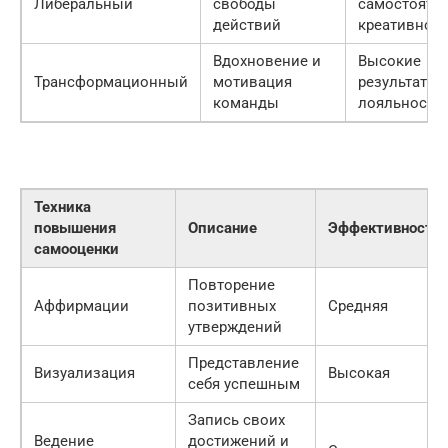
Либеральный
свободы
самостоятел
действий
креативност
Вдохновение и
Высокие
Трансформационный
мотивация
результаты,
команды
лояльность
Техника
повышения
Описание
Эффективность
самооценки
Повторение
Аффирмации
позитивных
Средняя
утверждений
Представление
Визуализация
Высокая
себя успешным
Запись своих
Ведение
достижений и