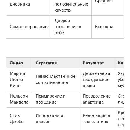
Средняя
дневника
положительных
качеств
Доброе
Самосострадание
отношение к
Высокая
себе
Лидер
Стратегия
Результат
Ключ
Мартин
Движение за
Хариз
Ненасильственное
Лютер
гражданские
убежд
сопротивление
Кинг
права
муже
Нельсон
Примирение и
Преодоление
Стойк
Мандела
прощение
апартеида
лиде
Креат
Стив
Инновации и
Революция в
целеу
Джобс
дизайн
технологиях
перф