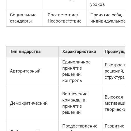
уроков
Социальные
Соответствие/
Принятие себя,
стандарты
Несоответствие
индивидуальность
Тип лидерства
Характеристики
Преимущес
Единоличное
Быстрое пр
принятие
Авторитарный
решений, че
решений,
структура
контроль
Вовлечение
Высокая
команды в
Демократический
мотивация,
принятие
творческий 
решений
Предоставление
Развитие