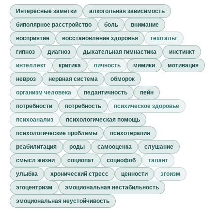
Интересные заметки
алкогольная зависимость
биполярное расстройство
боль
внимание
восприятие
восстановление здоровья
гештальт
гипноз
диагноз
дыхательная гимнастика
инстинкт
интеллект
критика
личность
мимики
мотивация
невроз
нервная система
обморок
организм человека
педантичность
пейн
потребности
потребность
психическое здоровье
психоанализ
психологическая помощь
психологические проблемы
психотерапия
реабилитация
роды
самооценка
слушание
смысл жизни
социопат
социофоб
талант
улыбка
хронический стресс
ценности
эгоизм
эгоцентризм
эмоциональная нестабильность
эмоциональная неустойчивость