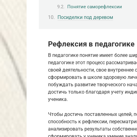
Понятие саморефлексии
Посиделки под деревом
Рефлексия в педагогике
В педагогике понятие имеет более шир
педагогике этот процесс рассматрива
своей деятельности, свое внутреннее 
сформировать в школе здоровую личн
побуждать развитие творческого нач
достичь только благодаря учету инд
ученика.
Чтобы достичь поставленных целей, п
способность к рефлексии, пересматри
анализировать результаты собственно
сформировать у ученика умение анал