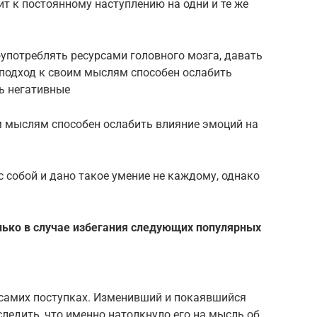
т к постоянному наступлению на одни и те же
оупотреблять ресурсами головного мозга, давать
 подход к своим мыслям способен ослабить
ь негативные
м мыслям способен ослабить влияние эмоций на
с собой и дано такое умение не каждому, однако
лько в случае избегания следующих популярных
в самих поступках. Изменивший и покаявшийся
следить, что именно натолкнуло его на мысль об