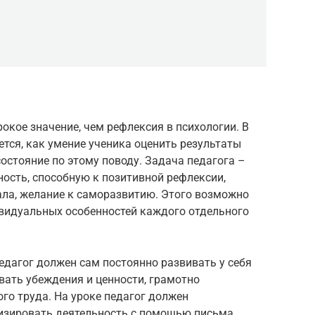
окое значение, чем рефлексия в психологии. В
ется, как умение ученика оценить результаты
состояние по этому поводу. Задача педагога –
ость, способную к позитивной рефлексии,
ала, желание к саморазвитию. Этого возможно
ивидуальных особенностей каждого отдельного
едагог должен сам постоянно развивать у себя
вать убеждения и ценности, грамотно
го труда. На уроке педагог должен
изировать деятельность с помощью письма,