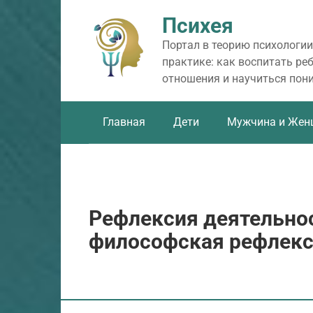
Перейти
Психея
к
контенту
Портал в теорию психологии
практике: как воспитать ре
отношения и научиться пон
Главная
Дети
Мужчина и Жен
Рефлексия деятельнос
философская рефлек