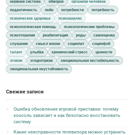
нервная система
обморок
организм человека
педантичность
пейн
потребности
потребность
психическое здоровье
психоанализ
психологическая помощь
психологические проблемы
психотерапия
реабилитация
роды
самооценка
слушание
смысл жизни
социопат
социофоб
талант
улыбка
хронический стресс
ценности
эгоизм
эгоцентризм
эмоциональная нестабильность
эмоциональная неустойчивость
Свежие записи
Ошибка обновления игровой приставки: почему
консоль зависает и как безопасно восстановить
систему
Какие неисправности телевизора можно устранить