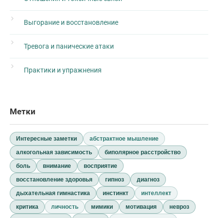
Выгорание и восстановление
Тревога и панические атаки
Практики и упражнения
Метки
Интересные заметки
абстрактное мышление
алкогольная зависимость
биполярное расстройство
боль
внимание
восприятие
восстановление здоровья
гипноз
диагноз
дыхательная гимнастика
инстинкт
интеллект
критика
личность
мимики
мотивация
невроз