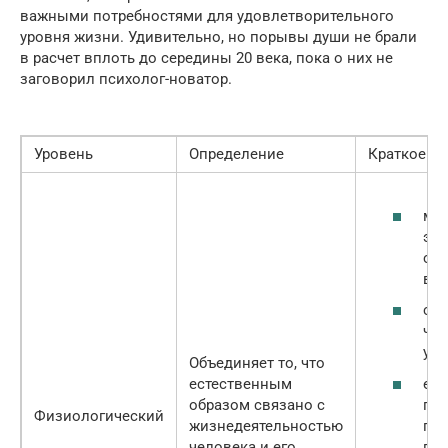
важными потребностями для удовлетворительного
уровня жизни. Удивительно, но порывы души не брали
в расчет вплоть до середины 20 века, пока о них не
заговорил психолог-новатор.
Уровень
Определение
Краткое о
мы
это
све
воз
спи
час
удо
Объединяет то, что
еди
естественным
по
образом связано с
Физиологический
по
жизнедеятельностью
пи
человека и его