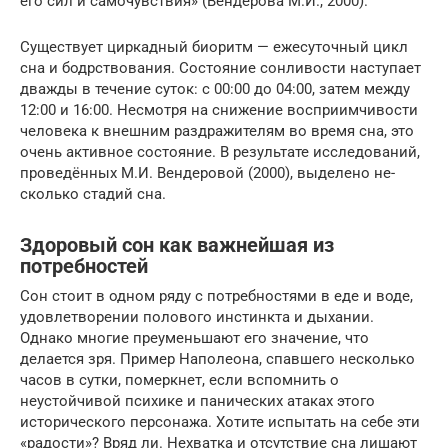
его сил и самочувствия» (Вендерова М.И., 2000).
Существует циркадный биоритм — ежесуточный цикл
сна и бодрствования. Состояние сонливости наступает
дваж­ды в течение суток: с 00:00 до 04:00, затем между
12:00 и 16:00. Не­смотря на снижение восприимчивости
человека к внешним раздра­жителям во время сна, это
очень активное состояние. В результате исследований,
проведённых М.И. Вендеровой (2000), выделено не­
сколько стадий сна.
Здоровый сон как важнейшая из
потребностей
Сон стоит в одном ряду с потребностями в еде и воде,
удовлетворении полового инстинкта и дыхании.
Однако многие преуменьшают его значение, что
делается зря. Пример Наполеона, спавшего несколько
часов в сутки, померкнет, если вспомнить о
неустойчивой психике и панических атаках этого
исторического персонажа. Хотите испытать на себе эти
«радости»? Вряд ли. Нехватка и отсутствие сна лишают