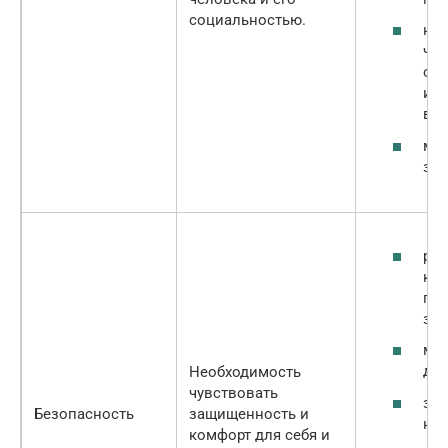
социальностью.
нам
что
от 
из
в с
мы
здо
реб
ког
пот
защ
мы
дом
Необходимость
чувствовать
за
Безопасность
защищенность и
на 
комфорт для себя и