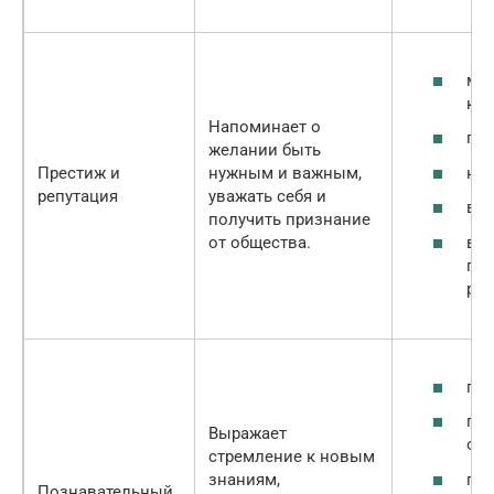
меч
кон
Напоминает о
пол
желании быть
нап
Престиж и
нужным и важным,
репутация
уважать себя и
вес
получить признание
вой
от общества.
пр
рей
пут
пол
Выражает
обр
стремление к новым
про
знаниям,
Познавательный