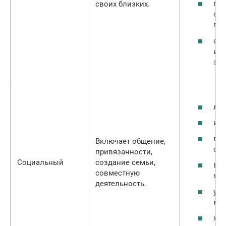
по
своих близких.
со
гар
стр
им
здо
люб
ище
вст
Включает общение,
соо
привязанности,
Социальный
создание семьи,
вы
совместную
же
деятельность.
уча
мер
ход