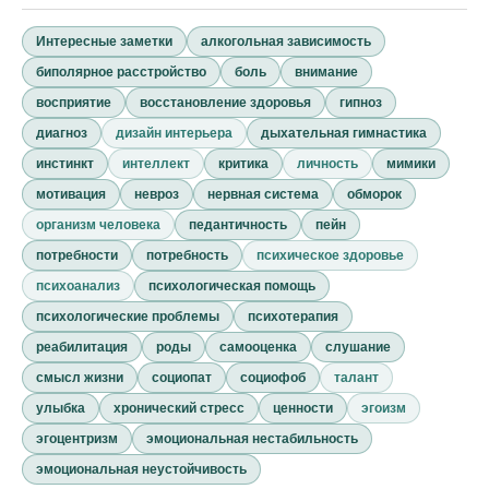
Интересные заметки
алкогольная зависимость
биполярное расстройство
боль
внимание
восприятие
восстановление здоровья
гипноз
диагноз
дизайн интерьера
дыхательная гимнастика
инстинкт
интеллект
критика
личность
мимики
мотивация
невроз
нервная система
обморок
организм человека
педантичность
пейн
потребности
потребность
психическое здоровье
психоанализ
психологическая помощь
психологические проблемы
психотерапия
реабилитация
роды
самооценка
слушание
смысл жизни
социопат
социофоб
талант
улыбка
хронический стресс
ценности
эгоизм
эгоцентризм
эмоциональная нестабильность
эмоциональная неустойчивость