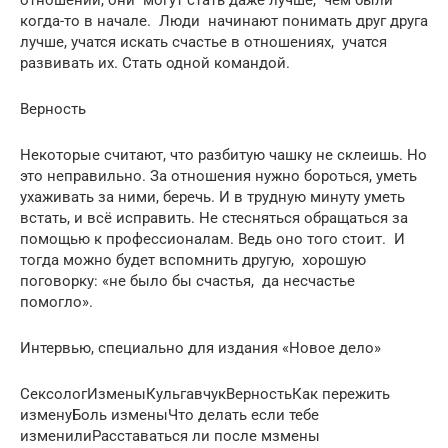
отношений, они могут стать даже лучше, чем были
когда-то в начале. Люди начинают понимать друг друга
лучше, учатся искать счастье в отношениях, учатся
развивать их. Стать одной командой.
Верность
Некоторые считают, что разбитую чашку не склеишь. Но
это неправильно. За отношения нужно бороться, уметь
ухаживать за ними, беречь. И в трудную минуту уметь
встать, и всё исправить. Не стесняться обращаться за
помощью к профессионалам. Ведь оно того стоит. И
тогда можно будет вспомнить другую, хорошую
поговорку: «не было бы счастья, да несчастье
помогло».
Интервью, специально для издания «Новое дело»
СексологИзменыКульгавчукВерностьКак пережить
изменуБоль изменыЧто делать если тебе
изменилиРасставаться ли после мзмены