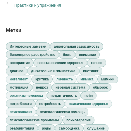
Практики и упражнения
Метки
Интересные заметки
алкогольная зависимость
биполярное расстройство
боль
внимание
восприятие
восстановление здоровья
гипноз
диагноз
дыхательная гимнастика
инстинкт
интеллект
критика
личность
мимика
мимики
мотивация
невроз
нервная система
обморок
организм человека
педантичность
пейн
потребности
потребность
психическое здоровье
психоанализ
психологическая помощь
психологические проблемы
психотерапия
реабилитация
роды
самооценка
слушание