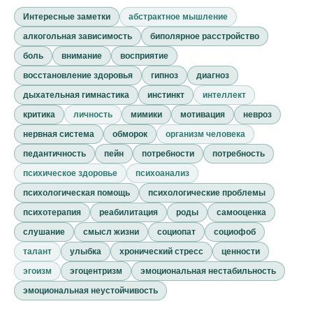
Интересные заметки
абстрактное мышление
алкогольная зависимость
биполярное расстройство
боль
внимание
восприятие
восстановление здоровья
гипноз
диагноз
дыхательная гимнастика
инстинкт
интеллект
критика
личность
мимики
мотивация
невроз
нервная система
обморок
организм человека
педантичность
пейн
потребности
потребность
психическое здоровье
психоанализ
психологическая помощь
психологические проблемы
психотерапия
реабилитация
роды
самооценка
слушание
смысл жизни
социопат
социофоб
талант
улыбка
хронический стресс
ценности
эгоизм
эгоцентризм
эмоциональная нестабильность
эмоциональная неустойчивость