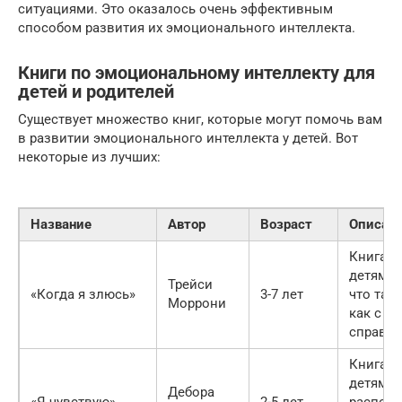
ситуациями. Это оказалось очень эффективным
способом развития их эмоционального интеллекта.
Книги по эмоциональному интеллекту для
детей и родителей
Существует множество книг, которые могут помочь вам
в развитии эмоционального интеллекта у детей. Вот
некоторые из лучших:
Название
Автор
Возраст
Описан
Книга п
детям п
Трейси
«Когда я злюсь»
3-7 лет
что тако
Моррони
как с н
справля
Книга п
детям н
Дебора
«Я чувствую»
2-5 лет
распозн