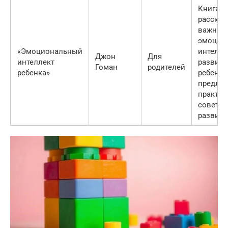
Книга
рассказ
важнос
эмоцио
«Эмоциональный
интелле
Джон
Для
интеллект
развити
Гоман
родителей
ребенка»
ребенка
предлаг
практич
советы 
развити