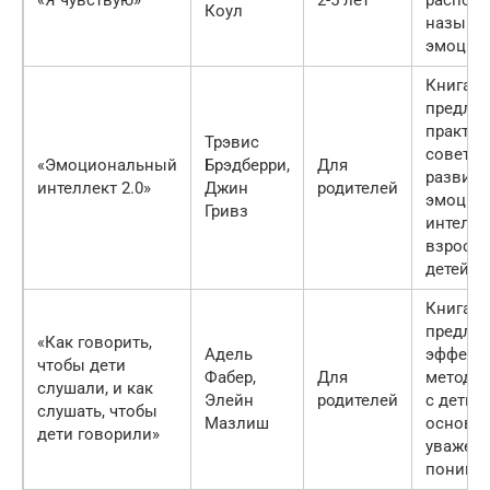
Коул
называт
эмоции.
Книга
предлаг
практич
Трэвис
советы 
«Эмоциональный
Брэдберри,
Для
развит
интеллект 2.0»
Джин
родителей
эмоцио
Гривз
интелле
взрослы
детей.
Книга
предлаг
«Как говорить,
Адель
эффект
чтобы дети
Фабер,
Для
методы
слушали, и как
Элейн
родителей
с детьм
слушать, чтобы
Мазлиш
основа
дети говорили»
уважени
понима