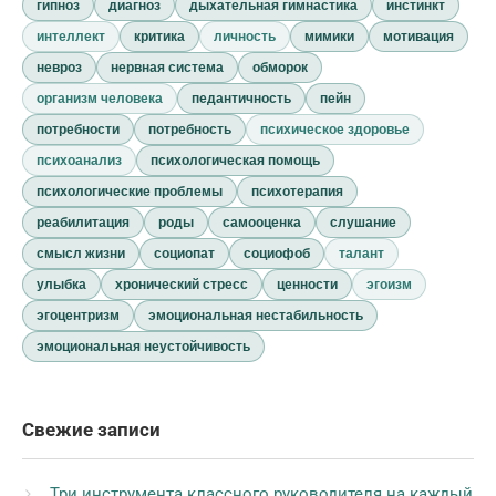
гипноз
диагноз
дыхательная гимнастика
инстинкт
интеллект
критика
личность
мимики
мотивация
невроз
нервная система
обморок
организм человека
педантичность
пейн
потребности
потребность
психическое здоровье
психоанализ
психологическая помощь
психологические проблемы
психотерапия
реабилитация
роды
самооценка
слушание
смысл жизни
социопат
социофоб
талант
улыбка
хронический стресс
ценности
эгоизм
эгоцентризм
эмоциональная нестабильность
эмоциональная неустойчивость
Свежие записи
Три инструмента классного руководителя на каждый