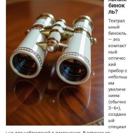
бинок
ль?
Театрал
ьный
бинокль
— это
компакт
ный
оптичес
кий
прибор с
небольш
им
увеличе
нием
(обычно
3–6×),
созданн
ый
специал