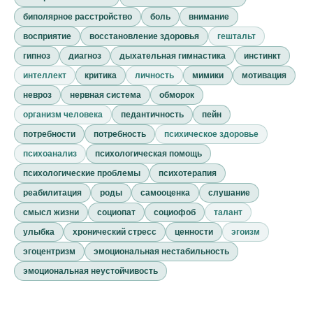
биполярное расстройство
боль
внимание
восприятие
восстановление здоровья
гештальт
гипноз
диагноз
дыхательная гимнастика
инстинкт
интеллект
критика
личность
мимики
мотивация
невроз
нервная система
обморок
организм человека
педантичность
пейн
потребности
потребность
психическое здоровье
психоанализ
психологическая помощь
психологические проблемы
психотерапия
реабилитация
роды
самооценка
слушание
смысл жизни
социопат
социофоб
талант
улыбка
хронический стресс
ценности
эгоизм
эгоцентризм
эмоциональная нестабильность
эмоциональная неустойчивость