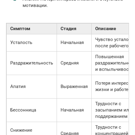
мотивации.
Симптом
Стадия
Описание
Чувство усталост
Усталость
Начальная
после рабочего д
Повышенная
Раздражительность
Средняя
раздражительнос
и вспыльчивость
Потеря интереса к
Апатия
Выраженная
жизни и работе
Трудности с
Бессонница
Начальная
засыпанием или
поддержанием сн
Трудности с
Снижение
Средняя
концентрацией