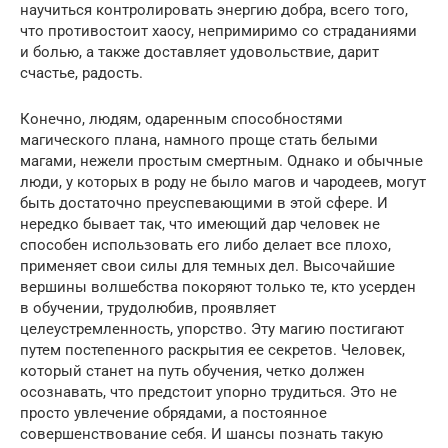
научиться контролировать энергию добра, всего того,
что противостоит хаосу, непримиримо со страданиями
и болью, а также доставляет удовольствие, дарит
счастье, радость.
Конечно, людям, одаренным способностями
магического плана, намного проще стать белыми
магами, нежели простым смертным. Однако и обычные
люди, у которых в роду не было магов и чародеев, могут
быть достаточно преуспевающими в этой сфере. И
нередко бывает так, что имеющий дар человек не
способен использовать его либо делает все плохо,
применяет свои силы для темных дел. Высочайшие
вершины волшебства покоряют только те, кто усерден
в обучении, трудолюбив, проявляет
целеустремленность, упорство. Эту магию постигают
путем постепенного раскрытия ее секретов. Человек,
который станет на путь обучения, четко должен
осознавать, что предстоит упорно трудиться. Это не
просто увлечение обрядами, а постоянное
совершенствование себя. И шансы познать такую