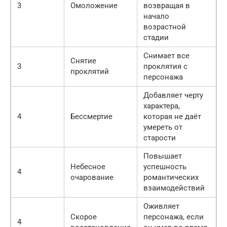
3
Омоложение
возвращая в
начало
возрастной
стадии
Снимает все
Снятие
3
проклятия с
проклятий
персонажа
Добавляет черту
характера,
4
Бессмертие
которая не даёт
умереть от
старости
Повышает
Небесное
успешность
4
очарование
романтических
взаимодействий
Оживляет
Скорое
персонажа, если
4