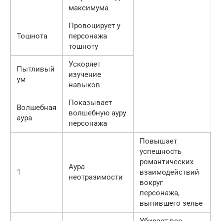
максимума
Провоцирует у
Тошнота
персонажа
тошноту
Ускоряет
Пытливый
изучение
ум
навыков
Показывает
Волшебная
волшебную ауру
аура
персонажа
Повышает
успешность
романтических
Аура
1
взаимодействий
неотразимости
вокруг
персонажа,
выпившего зелье