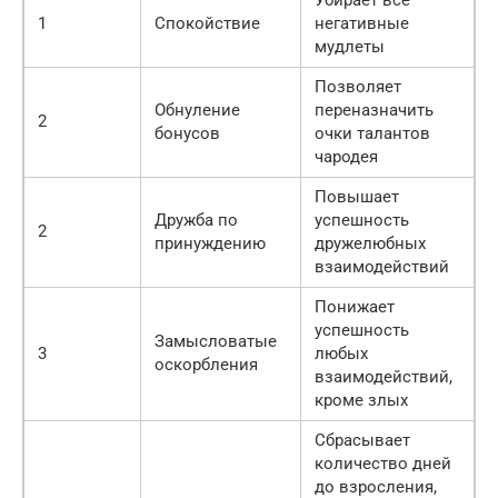
Убирает все
1
Спокойствие
негативные
мудлеты
Позволяет
Обнуление
переназначить
2
бонусов
очки талантов
чародея
Повышает
Дружба по
успешность
2
принуждению
дружелюбных
взаимодействий
Понижает
успешность
Замысловатые
3
любых
оскорбления
взаимодействий,
кроме злых
Сбрасывает
количество дней
до взросления,