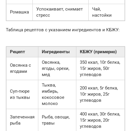
Успокаивает, снимает
Чай,
Ромашка
стресс
настойки
Таблица рецептов с указанием ингредиентов и КБЖУ:
Рецепт
Ингредиенты
КБЖУ (примерно)
Овсянка,
350 ккал, 10г белка,
Овсянка с
ягоды, орехи,
15г жиров, 50г
ягодами
мед
углеводов
Тыква,
200 ккал, 5г белка,
Суп-пюре
имбирь,
10г жиров, 25г
из тыквы
кокосовое
углеводов
молоко
400 ккал, 30г белка,
Запеченная
Рыба, овощи,
15г жиров, 20г
рыба
травы
углеводов