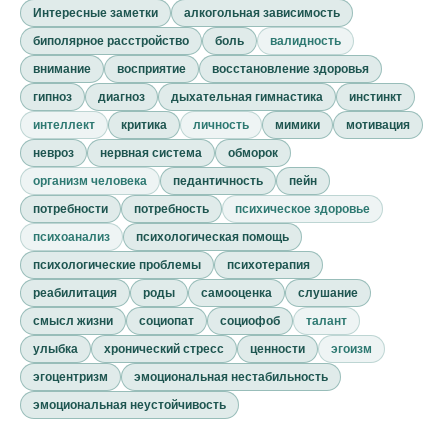
Интересные заметки
алкогольная зависимость
биполярное расстройство
боль
валидность
внимание
восприятие
восстановление здоровья
гипноз
диагноз
дыхательная гимнастика
инстинкт
интеллект
критика
личность
мимики
мотивация
невроз
нервная система
обморок
организм человека
педантичность
пейн
потребности
потребность
психическое здоровье
психоанализ
психологическая помощь
психологические проблемы
психотерапия
реабилитация
роды
самооценка
слушание
смысл жизни
социопат
социофоб
талант
улыбка
хронический стресс
ценности
эгоизм
эгоцентризм
эмоциональная нестабильность
эмоциональная неустойчивость