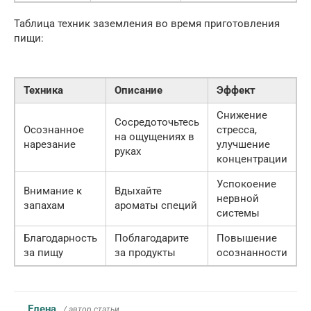
Таблица техник заземления во время приготовления
пищи:
Техника
Описание
Эффект
Снижение
Сосредоточьтесь
Осознанное
стресса,
на ощущениях в
нарезание
улучшение
руках
концентрации
Успокоение
Внимание к
Вдыхайте
нервной
запахам
ароматы специй
системы
Благодарность
Поблагодарите
Повышение
за пищу
за продукты
осознанности
Елена
/ автор статьи