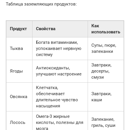
Таблица заземляющих продуктов:
Как
Продукт
Свойства
использовать
Богата витаминами,
Супы, пюре,
Тыква
успокаивает нервную
запеканки
систему
Завтраки,
Антиоксиданты,
Ягоды
десерты,
улучшают настроение
смузи
Клетчатка,
обеспечивает
Завтраки,
Овсянка
длительное чувство
каши
насыщения
Омега-3 жирные
Запекание,
Лосось
кислоты, полезны для
гриль, суши
мозга