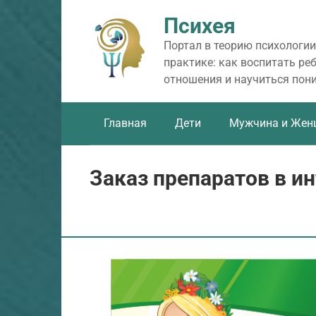
Перейти
Психея
к
контенту
Портал в теорию психологии
практике: как воспитать ре
отношения и научиться пон
Главная
Дети
Мужчина и Жен
Заказ препаратов в и