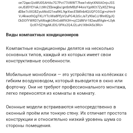
oe72qacQixWU0SAHAs7G7Pct77iiWWT7hxw1v6tytXNXAOnjvJSS
onJEd5YEYak//zWrZEbiwgbx/gntbtMBzF44oisYjpI8Ct7ZyXEZ9mg
dDbe7cIXGBZysANo021eaRKL9grXwcE5Mlnb4QUQFOSCgi+sHm9
VJ4kwothQgTKLiYTciWa8PEyV2uPG4LbScJaTy90aCJ/8hn82gJQ
CkDOfYWRD7yAWagkGRnGxMFA3H+sjC2dWVr182wu8fAgIe+L0yk
Qc87r5ZHgyMJDS/0FKs2Q4J2LuH/X8nlA5s3RU=
Виды компактных кондиционеров
Компактные кондиционеры делятся на несколько
основных типов, каждый из которых имеет свои
конструктивные особенности.
Мобильные моноблоки — это устройства на колёсиках с
гибким воздуховодом, который выводится в окно или
форточку. Они не требуют профессионального монтажа,
легко переносятся из комнаты в комнату.
Оконные модели встраиваются непосредственно в
оконный проём или тонкую стену. Их отличает простота
конструкции и относительно низкий уровень шума со
стороны помещения.