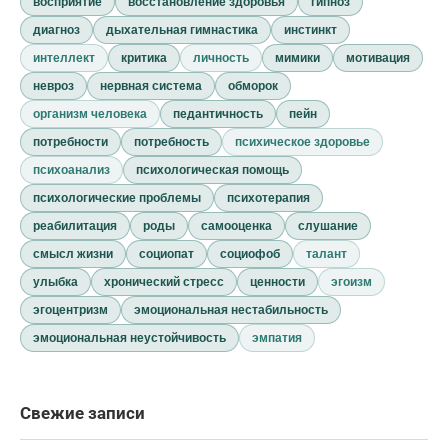
восприятие
восстановление здоровья
гипноз
диагноз
дыхательная гимнастика
инстинкт
интеллект
критика
личность
мимики
мотивация
невроз
нервная система
обморок
организм человека
педантичность
пейн
потребности
потребность
психическое здоровье
психоанализ
психологическая помощь
психологические проблемы
психотерапия
реабилитация
роды
самооценка
слушание
смысл жизни
социопат
социофоб
талант
улыбка
хронический стресс
ценности
эгоизм
эгоцентризм
эмоциональная нестабильность
эмоциональная неустойчивость
эмпатия
Свежие записи