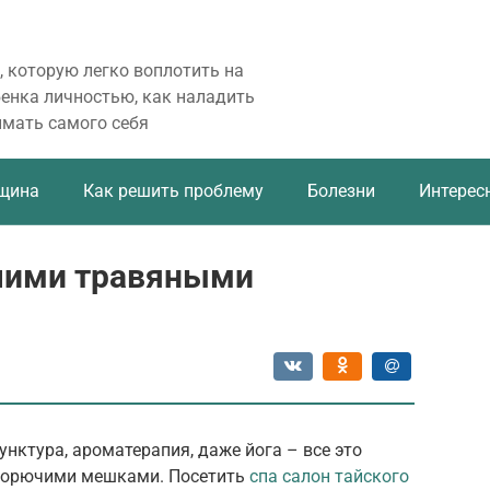
, которую легко воплотить на
бенка личностью, как наладить
имать самого себя
щина
Как решить проблему
Болезни
Интерес
чими травяными
нктура, ароматерапия, даже йога – все это
горючими мешками. Посетить
спа салон тайского