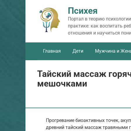
Перейти
Психея
к
контенту
Портал в теорию психологии
практике: как воспитать ре
отношения и научиться пон
Главная
Дети
Мужчина и Жен
Тайский массаж горя
мешочками
Прогревание биоактивных точек, акупу
древний тайский массаж травяными 