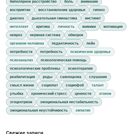
биполярное расстройство
боль
внимание
восприятие
восстановление здоровья
гипноз
диагноз
дыхательная гимнастика
инстинкт
интеллект
критика
личность
мимики
мотивация
невроз
нервная система
обморок
организм человека
педантичность
пейн
потребности
потребность
психическое здоровье
психоанализ
психологическая помощь
психологические проблемы
психотерапия
реабилитация
роды
самооценка
слушание
смысл жизни
социопат
социофоб
талант
улыбка
хронический стресс
ценности
эгоизм
эгоцентризм
эмоциональная нестабильность
эмоциональная неустойчивость
эмпатия
Свежие записи