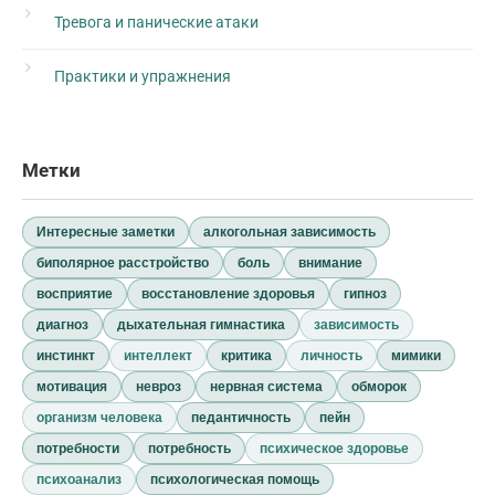
Тревога и панические атаки
Практики и упражнения
Метки
Интересные заметки
алкогольная зависимость
биполярное расстройство
боль
внимание
восприятие
восстановление здоровья
гипноз
диагноз
дыхательная гимнастика
зависимость
инстинкт
интеллект
критика
личность
мимики
мотивация
невроз
нервная система
обморок
организм человека
педантичность
пейн
потребности
потребность
психическое здоровье
психоанализ
психологическая помощь