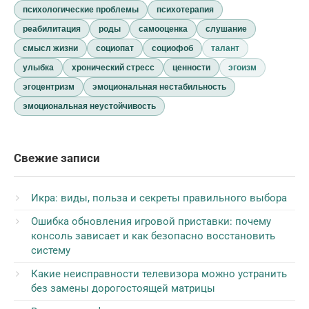
психологические проблемы
психотерапия
реабилитация
роды
самооценка
слушание
смысл жизни
социопат
социофоб
талант
улыбка
хронический стресс
ценности
эгоизм
эгоцентризм
эмоциональная нестабильность
эмоциональная неустойчивость
Свежие записи
Икра: виды, польза и секреты правильного выбора
Ошибка обновления игровой приставки: почему
консоль зависает и как безопасно восстановить
систему
Какие неисправности телевизора можно устранить
без замены дорогостоящей матрицы