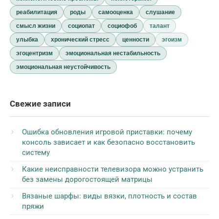
реабилитация
роды
самооценка
слушание
смысл жизни
социопат
социофоб
талант
улыбка
хронический стресс
ценности
эгоизм
эгоцентризм
эмоциональная нестабильность
эмоциональная неустойчивость
Свежие записи
Ошибка обновления игровой приставки: почему
консоль зависает и как безопасно восстановить
систему
Какие неисправности телевизора можно устранить
без замены дорогостоящей матрицы
Вязаные шарфы: виды вязки, плотность и состав
пряжи