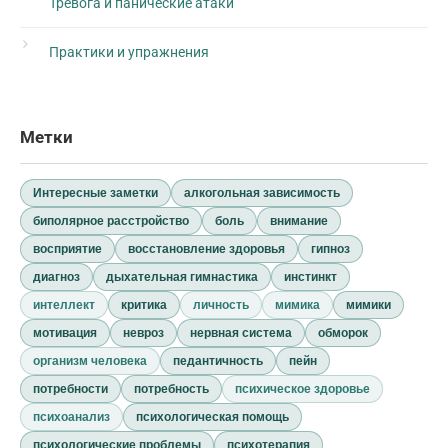
Тревога и панические атаки
Практики и упражнения
Метки
Интересные заметки
алкогольная зависимость
биполярное расстройство
боль
внимание
восприятие
восстановление здоровья
гипноз
диагноз
дыхательная гимнастика
инстинкт
интеллект
критика
личность
мимика
мимики
мотивация
невроз
нервная система
обморок
организм человека
педантичность
пейн
потребности
потребность
психическое здоровье
психоанализ
психологическая помощь
психологические проблемы
психотерапия