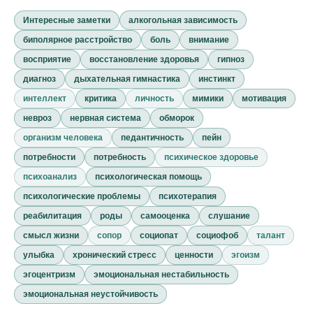
Интересные заметки
алкогольная зависимость
биполярное расстройство
боль
внимание
восприятие
восстановление здоровья
гипноз
диагноз
дыхательная гимнастика
инстинкт
интеллект
критика
личность
мимики
мотивация
невроз
нервная система
обморок
организм человека
педантичность
пейн
потребности
потребность
психическое здоровье
психоанализ
психологическая помощь
психологические проблемы
психотерапия
реабилитация
роды
самооценка
слушание
смысл жизни
сопор
социопат
социофоб
талант
улыбка
хронический стресс
ценности
эгоизм
эгоцентризм
эмоциональная нестабильность
эмоциональная неустойчивость