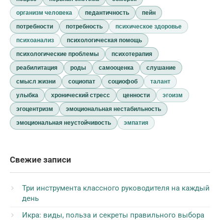
организм человека
педантичность
пейн
потребности
потребность
психическое здоровье
психоанализ
психологическая помощь
психологические проблемы
психотерапия
реабилитация
роды
самооценка
слушание
смысл жизни
социопат
социофоб
талант
улыбка
хронический стресс
ценности
эгоизм
эгоцентризм
эмоциональная нестабильность
эмоциональная неустойчивость
эмпатия
Свежие записи
Три инструмента классного руководителя на каждый
день
Икра: виды, польза и секреты правильного выбора