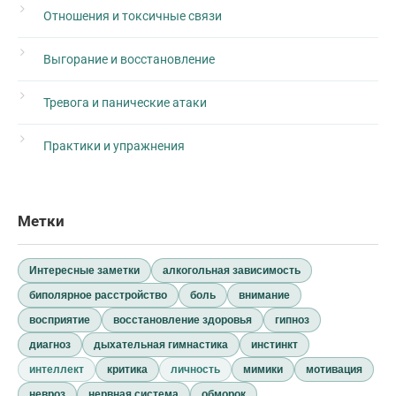
Отношения и токсичные связи
Выгорание и восстановление
Тревога и панические атаки
Практики и упражнения
Метки
Интересные заметки
алкогольная зависимость
биполярное расстройство
боль
внимание
восприятие
восстановление здоровья
гипноз
диагноз
дыхательная гимнастика
инстинкт
интеллект
критика
личность
мимики
мотивация
невроз
нервная система
обморок