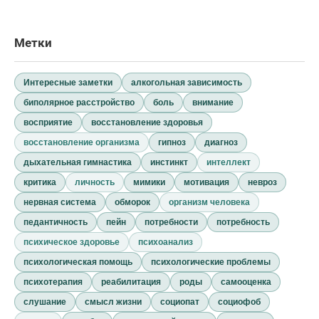
Метки
Интересные заметки
алкогольная зависимость
биполярное расстройство
боль
внимание
восприятие
восстановление здоровья
восстановление организма
гипноз
диагноз
дыхательная гимнастика
инстинкт
интеллект
критика
личность
мимики
мотивация
невроз
нервная система
обморок
организм человека
педантичность
пейн
потребности
потребность
психическое здоровье
психоанализ
психологическая помощь
психологические проблемы
психотерапия
реабилитация
роды
самооценка
слушание
смысл жизни
социопат
социофоб