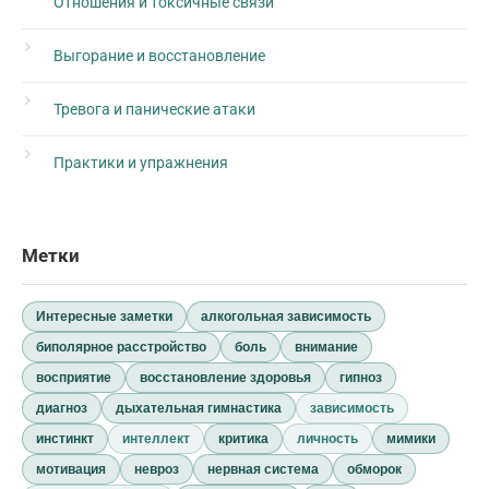
Отношения и токсичные связи
Выгорание и восстановление
Тревога и панические атаки
Практики и упражнения
Метки
Интересные заметки
алкогольная зависимость
биполярное расстройство
боль
внимание
восприятие
восстановление здоровья
гипноз
диагноз
дыхательная гимнастика
зависимость
инстинкт
интеллект
критика
личность
мимики
мотивация
невроз
нервная система
обморок