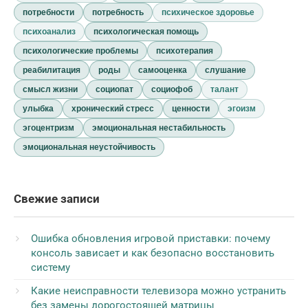
потребности
потребность
психическое здоровье
психоанализ
психологическая помощь
психологические проблемы
психотерапия
реабилитация
роды
самооценка
слушание
смысл жизни
социопат
социофоб
талант
улыбка
хронический стресс
ценности
эгоизм
эгоцентризм
эмоциональная нестабильность
эмоциональная неустойчивость
Свежие записи
Ошибка обновления игровой приставки: почему
консоль зависает и как безопасно восстановить
систему
Какие неисправности телевизора можно устранить
без замены дорогостоящей матрицы