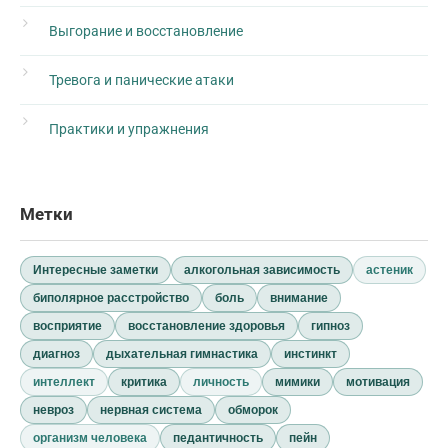
Выгорание и восстановление
Тревога и панические атаки
Практики и упражнения
Метки
Интересные заметки
алкогольная зависимость
астеник
биполярное расстройство
боль
внимание
восприятие
восстановление здоровья
гипноз
диагноз
дыхательная гимнастика
инстинкт
интеллект
критика
личность
мимики
мотивация
невроз
нервная система
обморок
организм человека
педантичность
пейн