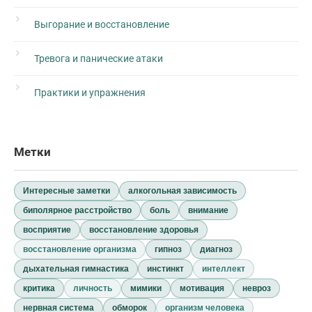
Выгорание и восстановление
Тревога и панические атаки
Практики и упражнения
Метки
Интересные заметки
алкогольная зависимость
биполярное расстройство
боль
внимание
восприятие
восстановление здоровья
восстановление организма
гипноз
диагноз
дыхательная гимнастика
инстинкт
интеллект
критика
личность
мимики
мотивация
невроз
нервная система
обморок
организм человека