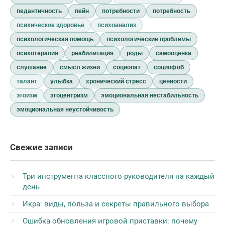
педантичность
пейн
потребности
потребность
психическое здоровье
психоанализ
психологическая помощь
психологические проблемы
психотерапия
реабилитация
роды
самооценка
слушание
смысл жизни
социопат
социофоб
талант
улыбка
хронический стресс
ценности
эгоизм
эгоцентризм
эмоциональная нестабильность
эмоциональная неустойчивость
Свежие записи
Три инструмента классного руководителя на каждый
день
Икра: виды, польза и секреты правильного выбора
Ошибка обновления игровой приставки: почему