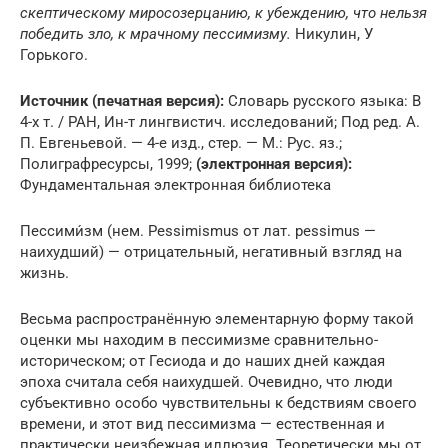
скептическому миросозерцанию, к убеждению, что нельзя
победить зло, к мрачному пессимизму.
Никулин, У
Горького.
Источник (печатная версия):
Словарь русского языка: В
4-х т. / РАН, Ин-т лингвистич. исследований; Под ред. А.
П. Евгеньевой. — 4-е изд., стер. — М.: Рус. яз.;
Полиграфресурсы, 1999;
(электронная версия):
Фундаментальная электронная библиотека
Пессими́зм (нем. Pessimismus от лат. pessimus —
наихудший) — отрицательный, негативный взгляд на
жизнь.
Весьма распространённую элементарную форму такой
оценки мы находим в пессимизме сравнительно-
историческом; от Гесиода и до наших дней каждая
эпоха считала себя наихудшей. Очевидно, что люди
субъективно особо чувствительны к бедствиям своего
времени, и этот вид пессимизма — естественная и
практически неизбежная иллюзия. Теоретически мы от