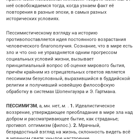
неё освобождаемся тогда, когда узнаем факт её
повторения в разные эпохи, в самых разных
исторических условиях.
Пессимистическому взгляду на историю
противопоставляется идея постоянного возрастания
человеческого благополучия. Сознание, что в мире есть
зло и что оно не упраздняется одним прогрессом
социальных условий жизни, вызывает
принципиальный вопрос об оценке мирового бытия,
причём крайним из отрицательных ответов является
пессимизм безусловный, выразившийся в буддийской
религии и получивший новейшую философскую
обработку в системах Шопенгауэра и Э. Гартмана.
ПЕССИМИ’ЗМ
, а,
мн.
нет,
м.
.
1.
Идеалистическое
воззрение, утверждающее преобладание в мире зла над
добром и рассматривающее бытие, как страданье;
противоп.
оптимизм (филос.).
2.
Мрачный,
безрадостный взгляд на жизнь, склонность видеть всё
в мрачном свете; унылое настроение.