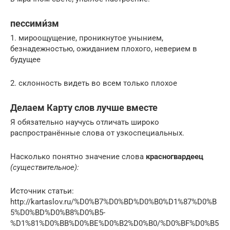
пессими́зм
1. мироощущение, проникнутое унынием,
безнадежностью, ожиданием плохого, неверием в
будущее
2. склонность видеть во всем только плохое
Делаем Карту слов лучше вместе
Я обязательно научусь отличать широко
распространённые слова от узкоспециальных.
Насколько понятно значение слова
красногвардеец
(существительное):
Источник статьи:
http://kartaslov.ru/%D0%B7%D0%BD%D0%B0%D1%87%D0%B
5%D0%BD%D0%B8%D0%B5-
%D1%81%D0%BB%D0%BE%D0%B2%D0%B0/%D0%BF%D0%B5