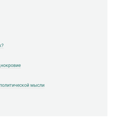
к?
днокровие
 политической мысли