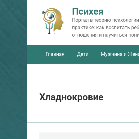
Перейти
Психея
к
контенту
Портал в теорию психологии
практике: как воспитать ре
отношения и научиться пон
Главная
Дети
Мужчина и Жен
Хладнокровие