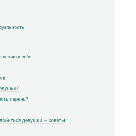
идуальность
ношению к себе
рня
девушки?
есть парень?
 добиться девушки — советы