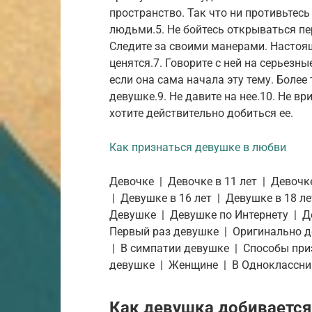
пространство. Так что ни противьтесь
людьми.5. Не бойтесь открываться п
Следите за своими манерами. Настоя
ценятся.7. Говорите с ней на серьезн
если она сама начала эту тему. Более
девушке.9. Не давите на нее.10. Не вр
хотите действительно добиться ее.
Как признаться девушке в любви
Девочке | Девочке в 11 лет | Девочке
| Девушке в 16 лет | Девушке в 18 л
Девушке | Девушке по Интернету | Д
Первый раз девушке | Оригинально 
| В симпатии девушке | Способы при
девушке | Женщине | В Одноклассни
Как девушка добивается