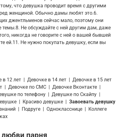
 тому, что девушка проводит время с другими
еред женщиной. Обычно дамы любят это.6.
щих джентльменов сейчас мало, поэтому они
ые темы.8. Не обсуждайте с ней другим дам, даже
 того, никогда не говорите с ней о вашей бывшей
ите ей.11. Не нужно покупать девушку, если вы
 в 12 лет | Девочке в 14 лет | Девочке в 15 лет
ет | Девочке по СМС | Девочке Вконтакте |
евушке по телефону | Девушке по Скайпу |
девушке | Красиво девушке |
Завоевать девушку
знаний | Подруге | Однокласснице | Коллеге
ках
 любви парня