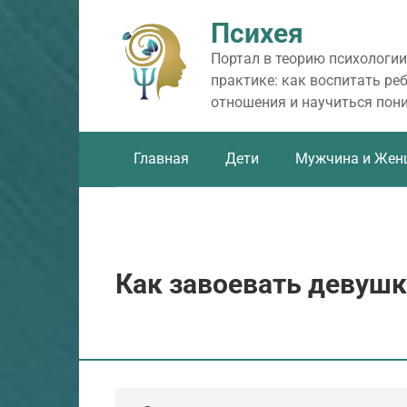
Перейти
Психея
к
контенту
Портал в теорию психологии
практике: как воспитать ре
отношения и научиться пон
Главная
Дети
Мужчина и Жен
Как завоевать девушк