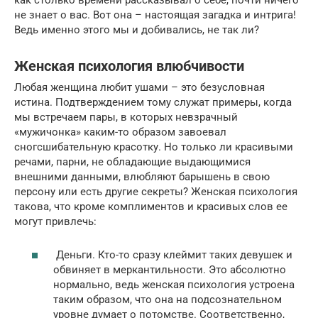
как столько времени рассказывал о себе, почти ничего
не знает о вас. Вот она – настоящая загадка и интрига!
Ведь именно этого мы и добивались, не так ли?
Женская психология влюбчивости
Любая женщина любит ушами – это безусловная
истина. Подтверждением тому служат примеры, когда
мы встречаем пары, в которых невзрачный
«мужичонка» каким-то образом завоевал
сногсшибательную красотку. Но только ли красивыми
речами, парни, не обладающие выдающимися
внешними данными, влюбляют барышень в свою
персону или есть другие секреты? Женская психология
такова, что кроме комплиментов и красивых слов ее
могут привлечь:
Деньги. Кто-то сразу клеймит таких девушек и
обвиняет в меркантильности. Это абсолютно
нормально, ведь женская психология устроена
таким образом, что она на подсознательном
уровне думает о потомстве. Соответственно,