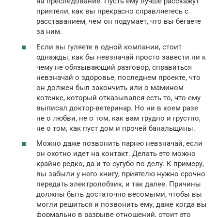
на преследование. Пусть ему лучше расскажут
приятели, как вы прекрасно справляетесь с
расставанием, чем он подумает, что вы бегаете
за ним.
Если вы гуляете в одной компании, стоит
однажды, как бы невзначай просто завести ни к
чему не обязывающий разговор, справиться
невзначай о здоровье, последнем проекте, что
он должен был закончить или о мамином
котенке, который отказывался есть то, что ему
выписал доктор-ветеринар. Но ни в коем разе
не о любви, не о том, как вам трудно и грустно,
не о том, как пуст дом и прочей банальщины.
Можно даже позвонить парню невзначай, если
он охотно идет на контакт. Делать это можно
крайне редко, да и то сугубо по делу. К примеру,
вы забыли у него книгу, приятелю нужно срочно
передать электролобзик, и так далее. Причины
должны быть достаточно весомыми, чтобы вы
могли решиться и позвонить ему, даже когда вы
формально в разрыве отношений, стоит это