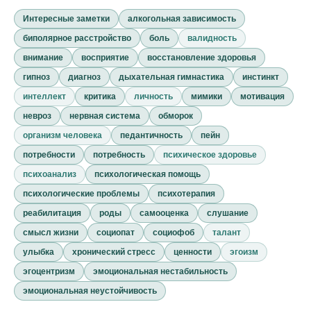
Интересные заметки
алкогольная зависимость
биполярное расстройство
боль
валидность
внимание
восприятие
восстановление здоровья
гипноз
диагноз
дыхательная гимнастика
инстинкт
интеллект
критика
личность
мимики
мотивация
невроз
нервная система
обморок
организм человека
педантичность
пейн
потребности
потребность
психическое здоровье
психоанализ
психологическая помощь
психологические проблемы
психотерапия
реабилитация
роды
самооценка
слушание
смысл жизни
социопат
социофоб
талант
улыбка
хронический стресс
ценности
эгоизм
эгоцентризм
эмоциональная нестабильность
эмоциональная неустойчивость