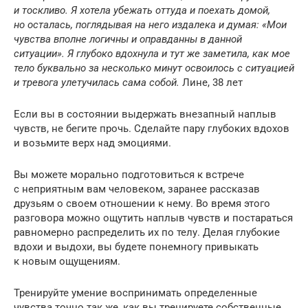
и тоскливо. Я хотела убежать оттуда и поехать домой,
но осталась, поглядывая на него издалека и думая: «Мои
чувства вполне логичны и оправданны в данной
ситуации». Я глубоко вдохнула и тут же заметила, как мое
тело буквально за несколько минут освоилось с ситуацией
и тревога улетучилась сама собой.
Лине, 38 лет
Если вы в состоянии выдержать внезапный наплыв
чувств, не бегите прочь. Сделайте пару глубоких вдохов
и возьмите верх над эмоциями.
Вы можете морально подготовиться к встрече
с неприятным вам человеком, заранее рассказав
друзьям о своем отношении к нему. Во время этого
разговора можно ощутить наплыв чувств и постараться
равномерно распределить их по телу. Делая глубокие
вдохи и выдохи, вы будете понемногу привыкать
к новым ощущениям.
Тренируйте умение воспринимать определенные
чувства точно так же, как вы тренируете собственные