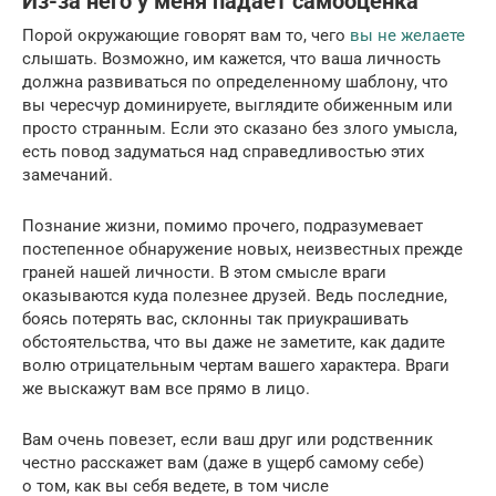
Из-за него у меня падает самооценка
Порой окружающие говорят вам то, чего
вы не желаете
слышать. Возможно, им кажется, что ваша личность
должна развиваться по определенному шаблону, что
вы чересчур доминируете, выглядите обиженным или
просто странным. Если это сказано без злого умысла,
есть повод задуматься над справедливостью этих
замечаний.
Познание жизни, помимо прочего, подразумевает
постепенное обнаружение новых, неизвестных прежде
граней нашей личности. В этом смысле враги
оказываются куда полезнее друзей. Ведь последние,
боясь потерять вас, склонны так приукрашивать
обстоятельства, что вы даже не заметите, как дадите
волю отрицательным чертам вашего характера. Враги
же выскажут вам все прямо в лицо.
Вам очень повезет, если ваш друг или родственник
честно расскажет вам (даже в ущерб самому себе)
о том, как вы себя ведете, в том числе