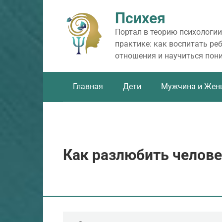
Перейти
Психея
к
контенту
Портал в теорию психологии
практике: как воспитать ре
отношения и научиться пон
Главная
Дети
Мужчина и Жен
Как разлюбить челов