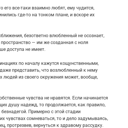
о его все-таки взаимно любят, ему чудится,
ились где-то на тонком плане, и вскоре их
ближения, безответно влюбленный не осознает,
 пространство — им же созданная с ноля
ше доступа не имеет.
инациях по началу кажутся кощунственными,
 даже представить, что возлюбленный к нему
х людей из своего окружения может, вообще,
бственные чувства не нравятся. Если начинается
их душу надежд, то продолжается, как правило,
безнадегой. Примерно с этой стадии
их чувствах сомневаться, то и дело задумываясь,
ц, протрезвев, вернуться к здравому рассудку.