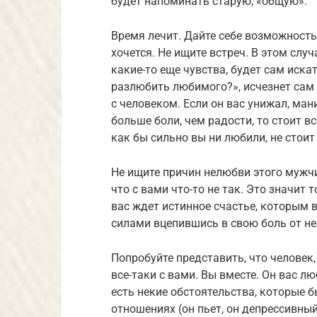
будет напоминать старую, «общую».
Время лечит. Дайте себе возможность 
хочется. Не ищите встреч. В этом слу
какие-то еще чувства, будет сам искат
разлюбить любимого?», исчезнет сам 
с человеком. Если он вас унижал, ма
больше боли, чем радости, то стоит вс
как бы сильно вы ни любили, не стоит
Не ищите причин нелюбви этого мужчин
что с вами что-то не так. Это значит т
вас ждет истинное счастье, которым в
силами вцепившись в свою боль от не
Попробуйте представить, что человек
все-таки с вами. Вы вместе. Он вас л
есть некие обстоятельства, которые 
отношениях (он пьет, он депрессивный,