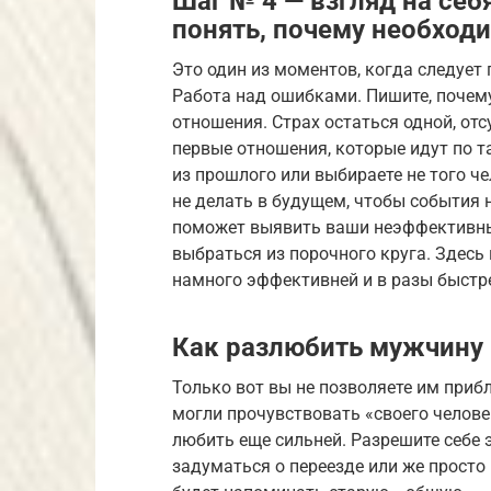
Шаг № 4 — взгляд на себ
понять, почему необход
Это один из моментов, когда следует 
Работа над ошибками. Пишите, почему 
отношения. Страх остаться одной, отс
первые отношения, которые идут по т
из прошлого или выбираете не того ч
не делать в будущем, чтобы события н
поможет выявить ваши неэффективные
выбраться из порочного круга. Здесь
намного эффективней и в разы быстре
Как разлюбить мужчину
Только вот вы не позволяете им приб
могли прочувствовать «своего челов
любить еще сильней. Разрешите себе э
задуматься о переезде или же просто