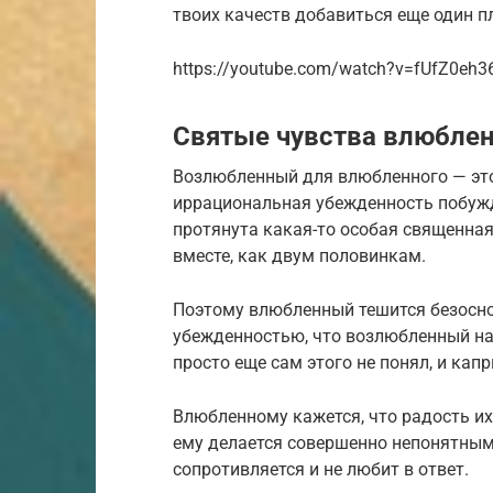
твоих качеств добавиться еще один п
https://youtube.com/watch?v=fUfZ0eh3
Святые чувства влюбле
Возлюбленный для влюбленного — это
иррациональная убежденность побужд
протянута какая-то особая священная
вместе, как двум половинкам.
Поэтому влюбленный тешится безосно
убежденностью, что возлюбленный на 
просто еще сам этого не понял, и кап
Влюбленному кажется, что радость их 
ему делается совершенно непонятным
сопротивляется и не любит в ответ.