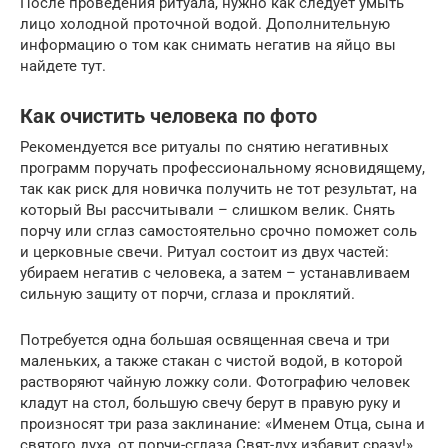
После проведения ритуала, нужно как следует умыть
лицо холодной проточной водой. Дополнительную
информацию о том как снимать негатив на яйцо вы
найдете тут.
Как очистить человека по фото
Рекомендуется все ритуалы по снятию негативных
программ поручать профессиональному ясновидящему,
так как риск для новичка получить не тот результат, на
который Вы рассчитывали – слишком велик. Снять
порчу или сглаз самостоятельно срочно поможет соль
и церковные свечи. Ритуал состоит из двух частей:
убираем негатив с человека, а затем – устанавливаем
сильную защиту от порчи, сглаза и проклятий.
Потребуется одна большая освященная свеча и три
маленьких, а также стакан с чистой водой, в которой
растворяют чайную ложку соли. Фотографию человек
кладут на стол, большую свечу берут в правую руку и
произносят три раза заклинание: «Именем Отца, сына и
святого духа, от порчи-сглаза Свят-дух избавит сразу!»