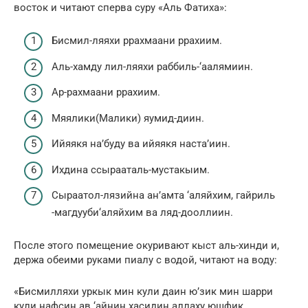
восток и читают сперва суру «Аль Фатиха»:
Бисмил-ляяхи ррахмаани ррахиим.
Аль-хамду лил-ляяхи раббиль-‘аалямиин.
Ар-рахмаани ррахиим.
Мяялики(Малики) яумид-диин.
Ийяякя на’буду ва ийяякя наста’иин.
Ихдина ссырааталь-мустакыим.
Сыраатол-лязийна ан’амта ‘аляйхим, гайриль
-магдууби‘аляйхим ва ляд-дооллиин.
После этого помещение окуривают кыст аль-хинди и,
держа обеими руками пиалу с водой, читают на воду:
«Бисмилляхи уркык мин кули даин ю’зик мин шарри
кули нафсин ав ‘айнин хасидин аллаху юшфик