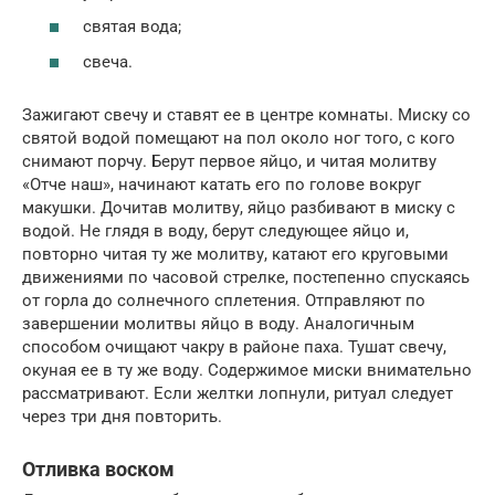
святая вода;
свеча.
Зажигают свечу и ставят ее в центре комнаты. Миску со
святой водой помещают на пол около ног того, с кого
снимают порчу. Берут первое яйцо, и читая молитву
«Отче наш», начинают катать его по голове вокруг
макушки. Дочитав молитву, яйцо разбивают в миску с
водой. Не глядя в воду, берут следующее яйцо и,
повторно читая ту же молитву, катают его круговыми
движениями по часовой стрелке, постепенно спускаясь
от горла до солнечного сплетения. Отправляют по
завершении молитвы яйцо в воду. Аналогичным
способом очищают чакру в районе паха. Тушат свечу,
окуная ее в ту же воду. Содержимое миски внимательно
рассматривают. Если желтки лопнули, ритуал следует
через три дня повторить.
Отливка воском