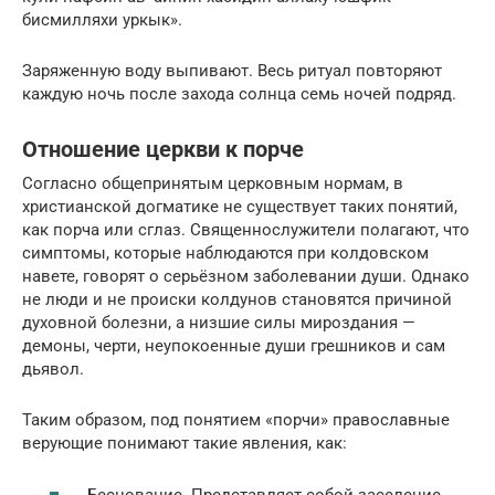
бисмилляхи уркык».
Заряженную воду выпивают. Весь ритуал повторяют
каждую ночь после захода солнца семь ночей подряд.
Отношение церкви к порче
Согласно общепринятым церковным нормам, в
христианской догматике не существует таких понятий,
как порча или сглаз. Священнослужители полагают, что
симптомы, которые наблюдаются при колдовском
навете, говорят о серьёзном заболевании души. Однако
не люди и не происки колдунов становятся причиной
духовной болезни, а низшие силы мироздания —
демоны, черти, неупокоенные души грешников и сам
дьявол.
Таким образом, под понятием «порчи» православные
верующие понимают такие явления, как:
Беснование. Представляет собой заселение