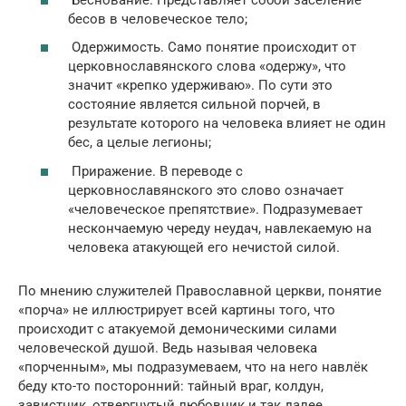
бесов в человеческое тело;
Одержимость. Само понятие происходит от
церковнославянского слова «одержу», что
значит «крепко удерживаю». По сути это
состояние является сильной порчей, в
результате которого на человека влияет не один
бес, а целые легионы;
Приражение. В переводе с
церковнославянского это слово означает
«человеческое препятствие». Подразумевает
нескончаемую череду неудач, навлекаемую на
человека атакующей его нечистой силой.
По мнению служителей Православной церкви, понятие
«порча» не иллюстрирует всей картины того, что
происходит с атакуемой демоническими силами
человеческой душой. Ведь называя человека
«порченным», мы подразумеваем, что на него навлёк
беду кто-то посторонний: тайный враг, колдун,
завистник, отвергнутый любовник и так далее.