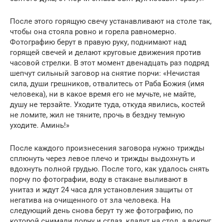
После этого горящую свечу устанавливают на столе так,
чтобы она стояла ровно и горела равномерно.
Фотографию берут в правую руку, поднимают над
горящей свечей и делают круговые движения против
часовой стрелки. В этот момент двенадцать раз подряд
шепчут сильный заговор на снятие порчи: «Нечистая
сила, души грешников, отвалитесь от Раба Божия (имя
человека), ни в какое время его не мучьте, не майте,
душу не терзайте. Уходите туда, откуда явились, костей
не ломите, жил не тяните, прочь в бездну темную
уходите. Аминь!»
После каждого произнесения заговора нужно трижды
сплюнуть через левое плечо и трижды выдохнуть и
вдохнуть полной грудью. После того, как удалось снять
порчу по фотографии, воду в стакане выливают в
унитаз и ждут 24 часа для установления защиты от
негатива на очищенного от зла человека. На
следующий день снова берут ту же фотографию, по
которой снимали порчу и сглаз, кладут на стол, а вокруг