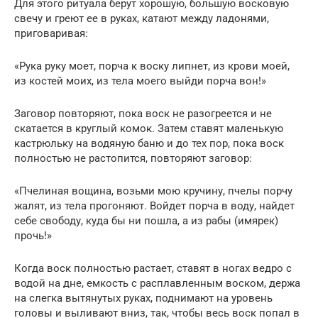
Для этого ритуала берут хорошую, большую восковую
свечу и греют ее в руках, катают между ладонями,
приговаривая:
«Рука руку моет, порча к воску липнет, из крови моей,
из костей моих, из тела моего выйди порча вон!»
Заговор повторяют, пока воск не разогреется и не
скатается в круглый комок. Затем ставят маленькую
кастрюльку на водяную баню и до тех пор, пока воск
полностью не растопится, повторяют заговор:
«Пчелиная вощина, возьми мою кручину, пчелы порчу
жалят, из тела прогоняют. Войдет порча в воду, найдет
себе свободу, куда бы ни пошла, а из рабы (имярек)
прочь!»
Когда воск полностью растает, ставят в ногах ведро с
водой на дне, емкость с расплавленным воском, держа
на слегка вытянутых руках, поднимают на уровень
головы и выливают вниз, так, чтобы весь воск попал в