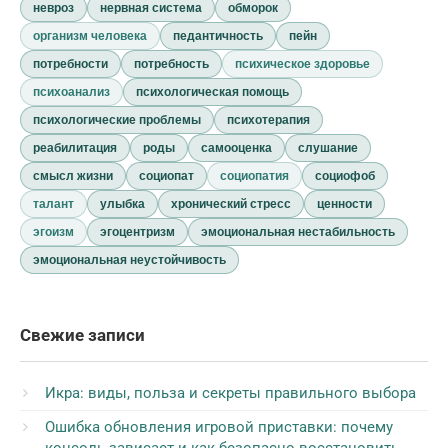
невроз
нервная система
обморок
организм человека
педантичность
пейн
потребности
потребность
психическое здоровье
психоанализ
психологическая помощь
психологические проблемы
психотерапия
реабилитация
роды
самооценка
слушание
смысл жизни
социопат
социопатия
социофоб
талант
улыбка
хронический стресс
ценности
эгоизм
эгоцентризм
эмоциональная нестабильность
эмоциональная неустойчивость
Свежие записи
Икра: виды, польза и секреты правильного выбора
Ошибка обновления игровой приставки: почему