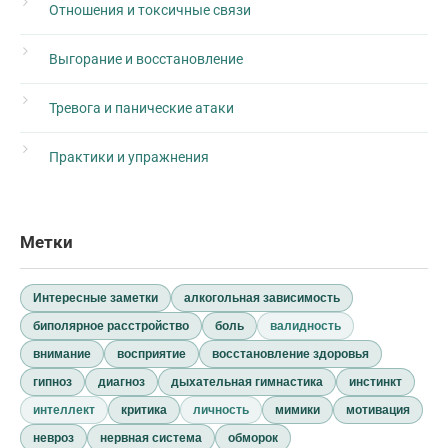
Отношения и токсичные связи
Выгорание и восстановление
Тревога и панические атаки
Практики и упражнения
Метки
Интересные заметки
алкогольная зависимость
биполярное расстройство
боль
валидность
внимание
восприятие
восстановление здоровья
гипноз
диагноз
дыхательная гимнастика
инстинкт
интеллект
критика
личность
мимики
мотивация
невроз
нервная система
обморок