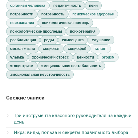
организм человека
педантичность
пейн
потребности
потребность
психическое здоровье
психоанализ
психологическая помощь
психологические проблемы
психотерапия
реабилитация
роды
самооценка
слушание
смысл жизни
социопат
социофоб
талант
улыбка
хронический стресс
ценности
эгоизм
эгоцентризм
эмоциональная нестабильность
эмоциональная неустойчивость
Свежие записи
Три инструмента классного руководителя на каждый
день
Икра: виды, польза и секреты правильного выбора