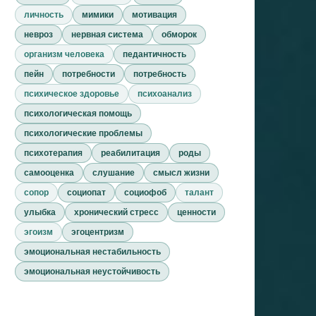
личность
мимики
мотивация
невроз
нервная система
обморок
организм человека
педантичность
пейн
потребности
потребность
психическое здоровье
психоанализ
психологическая помощь
психологические проблемы
психотерапия
реабилитация
роды
самооценка
слушание
смысл жизни
сопор
социопат
социофоб
талант
улыбка
хронический стресс
ценности
эгоизм
эгоцентризм
эмоциональная нестабильность
эмоциональная неустойчивость